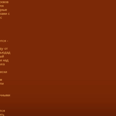
ровов
для
одные
фами с
 с
тся -
ду от
 Сьюдад
тый
м над
ыха
чески
ам
или
очными
тся
ить