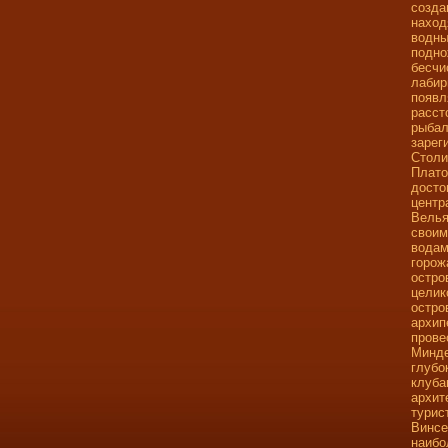
созда
наход
водны
подно
бесчи
лабир
появл
расст
рыбал
зарег
Столи
Плато
досто
центр
Велья
своим
водам
горож
остро
целик
остро
архип
прове
Минде
глубо
клуба
архит
турис
Винсе
наибо