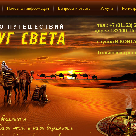
Полезная информация
Вопросы и ответы
Услуги
Регист
тел.: +7 (81153) 5
адрес:182100, Пс
ул.Карла
группа В КОНТА
Только экстренн