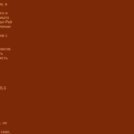
и, в
го и
вишта
Сал-Рей
тличии
ов с
лексов
ть
есть
85,6
, но
 скал,