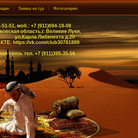
рация
Заявка на тур
Фотогалерея
-51-51,
моб.: +7 (911)694-18-08
ковская область,г. Великие Луки,
 Либкнехта д.20
КТЕ:
https://vk.com/club30781889
ая связь тел. +7 (911)395-35-56