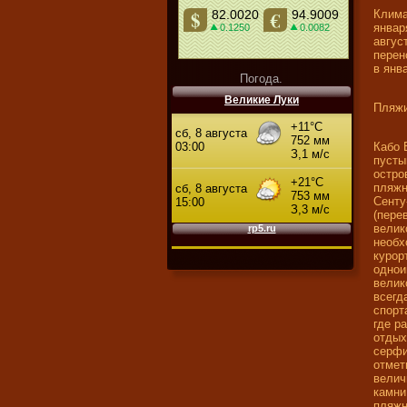
Клима
январ
авгус
перен
в янв
Погода.
Великие Луки
Пляжи
Кабо 
пусты
остро
пляжн
Сенту
(пере
велик
необх
курор
однои
велик
всегд
спорт
где р
отдых
серфи
отмет
велич
камни
пляжн