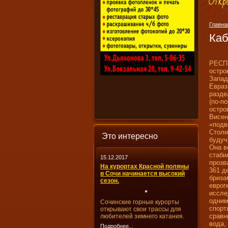
Главна
Каб
РЕСП
остро
Запад
Евраз
разде
(по-п
остро
Висен
«подв
Столи
Это интересно
будуч
Она в
стаби
15.12.2017
прозв
На курортах Красной поляны
361 д
в Сочи начинается высокий
бриза
сезон.
европ
иссле
одним
Сочинские горные курорты
спорт
открывают свои трассы для
сравн
любителей зимнего катания.
вода,
Подробнее...