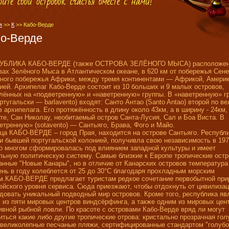
я
>>
К
>>
Кабо-Верде
о-Верде
УБЛИКА КАБО-ВЕРДЕ (также ОСТРОВА ЗЕЛЁНОГО МЫСА) расположен
вах Зелёного Мыса в Атлантическом океане, в 620 км от побережья Сене
ного побережья Африки, между тремя континентами — Африкой, Америк
ией. Архипелаг Кабо-Верде состоит из 10 больших и 9 малых островов,
лённых на «подветренную» и «наветренную» группы. В «наветренную» г
ортугальски — barlavento) входят: Санто Антао (Santo Antao) второй по в
в архипелага. Его протяжённость в длину около 43км, а в ширину - 24км,
те, Сан Николау, необитаемый остров Санта-Лусия, Сал и Боа Виста. В
етренную» (sotavento) — Сантьяго, Брава, Фого и Майо.
ца КАБО-ВЕРДЕ – город Прая, находится на острове Сантьяго. Республ
и бывшей португальской колонией, получивла свою независимость в 197
о многом сформировалась под влиянием западной культуры и имеет
льную политическую систему. Самые близкие к Европе тропические остр
анные "Новые Канары", но в отличие от Канарских островов температура
ень в году колеблется от 25 до 30°C благодаря прохладным морским
м.КАБО-ВЕРДЕ предлагает туристам редкое сочетание первобытной при
ейского уровня сервиса. Сюда приезжают, чтобы отдохнуть от цивилизац
довать уникальный подводный мир островов. Кроме того, республика яв
 из пяти мировых центров виндсёрфинга, а также одним из мировых цен
ивной рыбной ловли. По красоте с островами Кабо-Верде вряд ли могут
иться какие либо другие тропические отрова: кристально прозрачная гол
 великолепные песчаные пляжи, сертифицированные стандартом "голуб