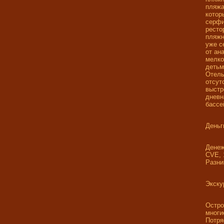
пляжа
котор
серфи
ресто
пляжн
уже с
от ан
мелко
детьм
Отель
отсут
выстр
дневн
бассе
Деньг
Денеж
CVE, 
Разни
Экску
Остро
многи
Потря