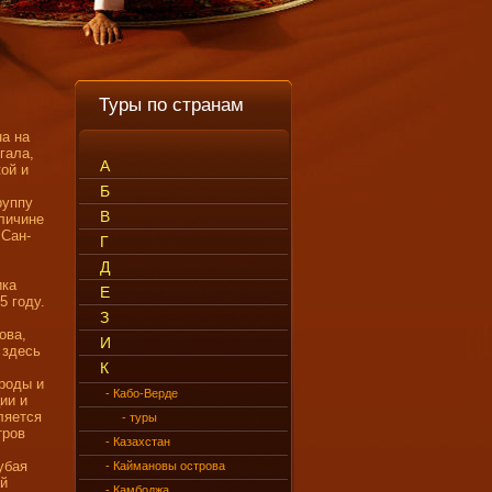
Туры по странам
а на
гала,
А
ой и
Б
руппу
В
еличине
 Сан-
Г
Д
ика
Е
5 году.
З
ова,
И
 здесь
К
роды и
- Кабо-Верде
ии и
ляется
- туры
тров
- Казахстан
убая
- Каймановы острова
ой
- Камбоджа