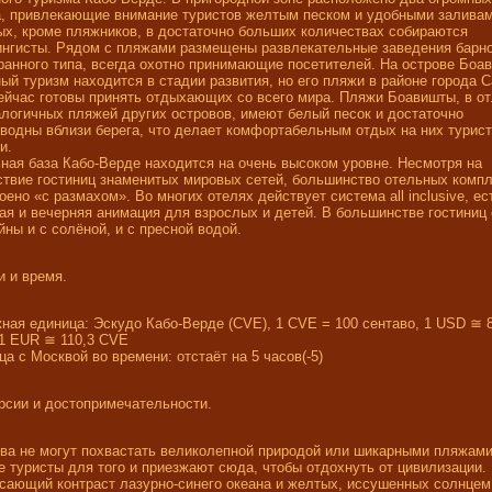
, привлекающие внимание туристов желтым песком и удобными заливам
ых, кроме пляжников, в достаточно больших количествах собираются
нгисты. Рядом с пляжами размещены развлекательные заведения барно
ранного типа, всегда охотно принимающие посетителей. На острове Боа
ый туризм находится в стадии развития, но его пляжи в районе города 
ейчас готовы принять отдыхающих со всего мира. Пляжи Боавишты, в о
алогичных пляжей других островов, имеют белый песок и достаточно
водны вблизи берега, что делает комфортабельным отдых на них турист
и.
ная база Кабо-Верде находится на очень высоком уровне. Несмотря на
ствие гостиниц знаменитых мировых сетей, большинство отельных комп
оено «с размахом». Во многих отелях действует система all inclusive, ес
ая и вечерняя анимация для взрослых и детей. В большинстве гостиниц 
йны и с солёной, и с пресной водой.
и и время.
ная единица: Эскудо Кабо-Верде (CVE), 1 CVE = 100 сентаво, 1 USD ≅ 
1 EUR ≅ 110,3 CVE
ца с Москвой во времени: отстаёт на 5 часов(-5)
рсии и достопримечательности.
ва не могут похвастать великолепной природой или шикарными пляжами
е туристы для того и приезжают сюда, чтобы отдохнуть от цивилизации.
сающий контраст лазурно-синего океана и желтых, иссушенных солнцем