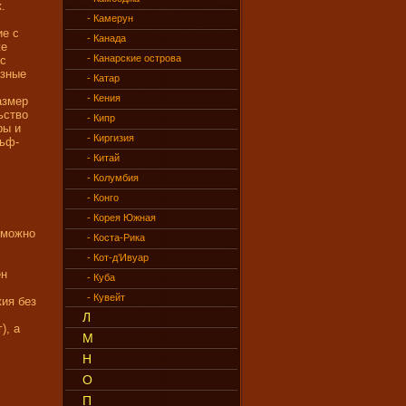
.
- Камерун
ие с
- Канада
же
- Канарские острова
 с
азные
- Катар
- Кения
азмер
ьство
- Кипр
ры и
- Киргизия
льф-
- Китай
- Колумбия
- Конго
- Корея Южная
 можно
- Коста-Рика
- Кот-д’Ивуар
ён
- Куба
- Кувейт
жия без
Л
), а
М
Н
О
П