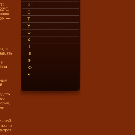
°C,
Р
22°C,
С
орошо
ном —
Т
У
Ф
Х
Ч
ы, и
надцать
Ш
Э
 и
Прая
Ю
Я
тным
ой
здесь
ого
ария,
для
т
ольшой
ться о
ентров