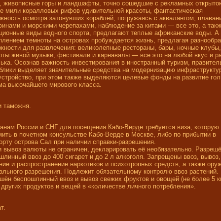
, живописные горы и ландшафты, точно сошедшие с рекламных открыток
е мили коралловых рифов удивительной красоты, фантастическая
жность осмотра затонувших кораблей, погружаясь с аквалангом, плаван
инами и морскими черепахами, наблюдение за китами — все это, а так
ционные виды водного спорта, предлагают теплые африканские воды. А
плением темноты на островах пробуждается жизнь, предлагая разнообр
жности для развлечения: великолепные рестораны, бары, ночные клубы,
рты живой музыки, фестивали и карнавалы — все это на любой вкус и р
ька. Осознав важность инвестирования в иностранный туризм, правител
блики выделяет значительные средства на модернизацию инфраструкту
устройство, при этом также выделяются целевые фонды на развитие го
ма высочайшего мирового класса.
и таможня.
анам России и СНГ для посещения Кабо-Верде требуется виза, которую
ить в почетном консульстве Кабо-Верде в Москве, либо по прибытии в
орту острова Сал при наличии справки-разрешения.
и вывоз валюты не ограничен, декларировать её необязательно. Разреш
шлинный ввоз до 400 сигарет и до 2 л алкоголя. Запрещены ввоз, вывоз,
ние и распространение наркотиков и психотропных средств, а также ору
ального разрешения. Подлежит обязательному контролю ввоз растений.
шён беспошлинный ввоз и вывоз свежих фруктов и овощей (не более 5 кг
 других продуктов и вещей в «количестве личного потребления».
т.