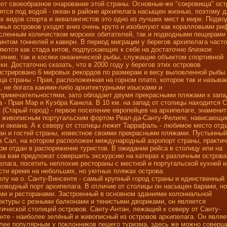
ют своеобразное очарование этой страны. Основные-же "сокровища" ост
ятся под водой - океан в районе архипелага насыщен жизнью, поэтому 
х видов спорта и аквалангистов это одно из лучших мест в мире. Подв
жья островов уходят вниз очень круто и изобилуют как коралловыми ри
сленным количеством морских обитателей, так и подводными пещерами
интом тоннелей и каверн. В период миграции у берегов архипелага часто
яются как стада китов, подпускающих к себе на достаточно близкое
ояние, так и косяки океанической рыбы, служащие объектом спортивной
ки. Достаточно сказать, что в 2000 году у берегов этих островов
истрировано 6 мировых рекордов по размерам и весу выловленной рыбы.
ца страны - Прая, расположенная на горном плато, которое так и называе
, не богата какими-либо архитектурными изысками и
примечательностями, зато обладает двумя прекрасными пляжами к запа
а - Прая Мар и Куэбра Канела. В 10 км. на запад от столицы находится
 (Старый город) - первое поселение европейцев на архипелаге, знамени
 живописным португальским фортом Реал-да-Санту-Фелипе, нависающи
и океана. А к северу от столицы лежит Таррафаль - любимое место отд
ан и гостей страны, известное своими прекрасными пляжами. Пустынный
в Сал, на котором расположен международный аэропорт страны, практи
ом отдан в распоряжение туристов. В ожидании рейса в столицу или на
ва вам предложат совершить экскурсию на катерах к различным остров
елага, посетить неплохие рестораны с местной и португальской кухней 
сти время на небольших, но уютных пляжах острова.
лу на о. Санту-Винсенте - самый крупный город страны и единственный
ководный порт архипелага. В отличие от столицы он насыщен барами, н
ми и ресторанами. Застроенный в основном зданиями колониальной
ектуры с резными балконами и тенистыми двориками, он является
тической столицей островов. Санту-Антан, лежащий к северу от Санту-
нте - наиболее зелёный и живописный из островов архипелага. Он являе
лее популярным у поклонников пешего туризма, здесь же можно соверш