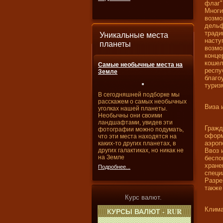
флаг"
Многи
возмо
дельф
тради
Уникальные места
насту
планеты
возмо
конце
кошел
Самые необычные места на
респу
Земле
благо
туриз
В сегодняшней подборке мы
расскажем о самых необычных
Виза 
уголках нашей планеты.
Необычны они своими
ландшафтами, увидев эти
Гражд
фотографии можно подумать,
оформ
что эти места находятся на
аэроп
каких-то других планетах, в
других галактиках, но никак не
Ввоз 
на Земле
беспо
хране
Подробнее...
специ
Разре
также
Курс валют.
Клима