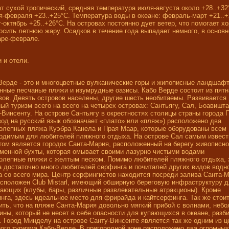
т сухой тропический, средняя температура июля-августа около +28..+32
я-февраля +23..+25°C. Температура воды в океане: февраль-март +21..+
т-октябрь +25..+26°C. На островах постоянно дует ветер, что помогает х
осить летнюю жару. Осадков в течение года выпадает немного, в основ
аре-феврале.
 и отели.
Верде - это и многоцветные вулканические горы и жипописные ландшафт
нные песчаные пляжи и изумрудные оазисы. Кабо Верде состоит из пят
вов. Девять островов населены, другие шесть необитаемы. Развивается
ый туризм всего на всего на четырех островах: Сантьягу, Сал, Боавишта
-Винсенту. На острове Сантьягу в окрестностях столицы страны города 
вод на русский язык обозначает «плато» или «пляж») расположено два
олепных пляжа Куэбра Канела и Прая Маар, которые оборудованы всем
одимым для любителей пляжного отдыха. На острове Сал самым извес
том является городок Санта-Мария, расположенный на берегу живописн
менной бухты, которая омывает своими лазурно чистыми водами
олепные пляжи с желтым песком. Помимо любителей пляжного отдыха, 
а достаточно много любителей серфинга и почиталей других видов водн
а со всего мира. Центр серфингистов находится посреди залива Санта-М
асположен Club Mistarl, имеющий обширную береговую инфраструктуру 
ающих (клубы, бары, различные развлекательные атракционы). Кроме
нга, здесь идеальное место для фрирайда и кайтсерфинга. Так же стои
ить, что на пляже Санта-Мария довольно мягкий прибой с волнами, неб
ины, который не несет в себе опасности для купающихся в океане, разби
. Город Минделу на острове Санту-Винсенте является так же одним из ц
ого туризма Кабо-Верде. В пригородной зоне расположено два огромных