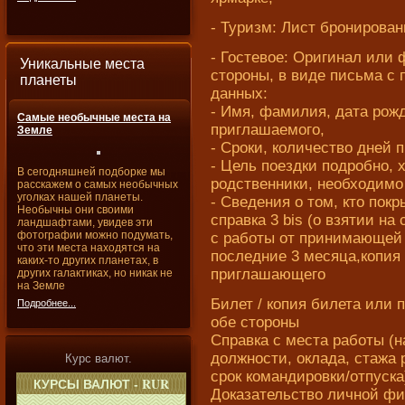
- Туризм: Лист бронирован
- Гостевое: Оригинал или
Уникальные места
стороны, в виде письма с
планеты
данных:
- Имя, фамилия, дата рож
Самые необычные места на
приглашаемого,
Земле
- Сроки, количество дней 
- Цель поездки подробно, 
В сегодняшней подборке мы
родственники, необходимо
расскажем о самых необычных
уголках нашей планеты.
- Сведения о том, кто пок
Необычны они своими
справка 3 bis (о взятии н
ландшафтами, увидев эти
фотографии можно подумать,
с работы от принимающей 
что эти места находятся на
последние 3 месяца,копия
каких-то других планетах, в
приглашающего
других галактиках, но никак не
на Земле
Билет / копия билета или
Подробнее...
обе стороны
Справка с места работы (
должности, оклада, стажа
Курс валют.
срок командировки/отпуска
Доказательство личной фи