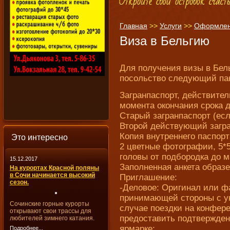
Главная
>>
Услуги
>>
Оформлен
Виза в Бельгию
Для получения визы в Бел
посольство следующий пак
Загранпаспорт, действител
момента окончания срока 
Старый загранпаспорт (есл
Второй действующий загра
Копия внутреннего паспорта
Это интересно
2 цветные фотографии, 5*
головы от подбородка до м
15.12.2017
Заполненная анкета образе
На курортах Красной поляны
в Сочи начинается высокий
Приглашение:
сезон.
-Деловое: Оригинал или ф
принимающей стороны с ук
Сочинские горные курорты
случае поездки на конфер
открывают свои трассы для
предоставить подтвержден
любителей зимнего катания.
ярмарке;
Подробнее...