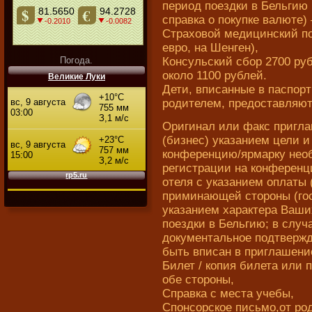
период поездки в Бельгию 
справка о покупке валюте) 
Страховой медицинский по
евро, на Шенген),
Погода.
Консульский сбор 2700 руб
около 1100 рублей.
Великие Луки
Дети, вписанные в паспорт
родителем, предоставляю
Оригинал или факс пригл
(бизнес) указанием цели и
конференцию/ярмарку нео
регистрации на конференц
отеля с указанием оплаты 
приминающей стороны (гост
указанием характера Ваши
поездки в Бельгию; в случ
документальное подтвержд
быть вписан в приглашени
Билет / копия билета или
обе стороны,
Справка с места учебы,
Спонсорское письмо,от род