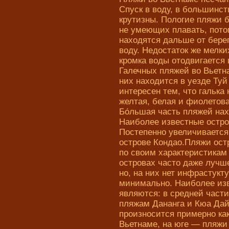
Спуск в воду, в большинст
крутизны. Пологие пляжи 
не умеющих плавать, пото
находятся дальше от берег
воду. Недостаток же мелки
кромка воды отодвигается 
Галечных пляжей во Вьетн
них находится в уезде Туй
интересен тем, что галька 
желтая, белая и фиолетова
Бо́льшая часть пляжей на
Наиболее известные остро
Постепенно увеличивается
острове Кондао.Пляжи остр
по своим характеристикам
островах часто даже лучше
но, на них нет инфрастукт
минимально. Наиболее из
являютcя: в средней част
пляжам Дананга и Кюа Дай
произносится примерно как
Вьетнаме, на юге — пляжи 