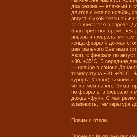
На юге Вьетнама (от Хоши
два сезона — влажный и с
длится с мая по ноябрь,
август. Сухой сезон обычн
заканчивается в апреле. Д
благоприятное время. «Ба
январь и февраль: мягкое
конца февраля до мая сто
центрального Вьетнама (от
Хюэ): с февраля по август
+30..+35°C. В середине де
— ноябре в районе Дананг
температура +20..+28°C. Н
курорта Халонг) зимний и
чётко, чем на юге. Зима, 
по февраль, в феврале и 
дождь «фун». С мая резко
влажность, температура до
Пляжи и отели.
Пляжи во Вьетнаме песчан