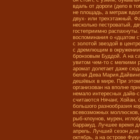
вдаль от дороги (дело в т
не площадь, а метраж вдо
двух- или трехэтажный. Ф
несколько пестроватый, д
гостеприимно распахнуты.
воспоминания о «дцатом с
с золотой звездой в цент
с дремлющим в окружении
бронзовым Буддой. А на са
увитом чем-то с мелкими 
аромат долетает даже сюд
белая Дева Мария.Дайвинг
дешёвых в мире. При этом
организован на вполне при
немало интересных дайв-
считаются Нячанг, Хойан, 
большого разнообразия ко
всевозможных моллюсков, 
рыб-клоунов, мурен, иглоб
барракуд. Лучшее время д
апрель. Лучший сезон для
октябрь, а на острове Фук