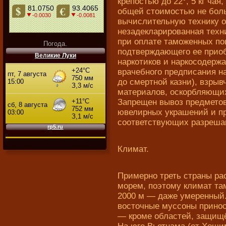
крепостью до 22°, 5 кг чая,
общей стоимостью не бол
вычислительную технику о
незадекларированная техни
при оплате таможенных по
Погода.
подтверждающего ее приоб
Великие Луки
наркотиков и наркосодерж
врачебного предписания н
до смертной казни), взрыв
материалов, оскорбляющих
Запрещен вывоз предметов
ювелирных украшений и пр
соответствующих разреша
Климат.
Примерно треть страны ра
морем, поэтому климат та
2000 м — даже умеренный.
восточные муссоны принос
— кроме областей, защищ