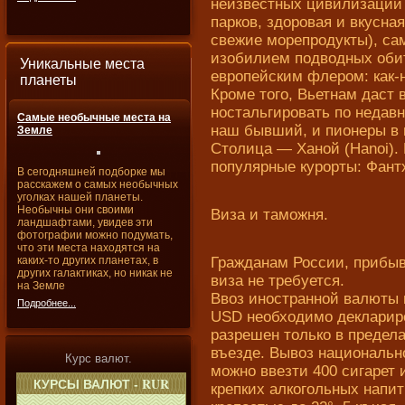
неизвестных цивилизаций
парков, здоровая и вкусна
свежие морепродукты), са
изобилием подводных обит
Уникальные места
европейским флером: как-
планеты
Кроме того, Вьетнам даст 
ностальгировать по недавн
Самые необычные места на
наш бывший, и пионеры в г
Земле
Столица — Ханой (Hanoi).
популярные курорты: Фантх
В сегодняшней подборке мы
расскажем о самых необычных
уголках нашей планеты.
Необычны они своими
Виза и таможня.
ландшафтами, увидев эти
фотографии можно подумать,
что эти места находятся на
каких-то других планетах, в
Гражданам России, прибыв
других галактиках, но никак не
виза не требуется.
на Земле
Ввоз иностранной валюты 
Подробнее...
USD необходимо деклариро
разрешен только в предел
въезде. Вывоз националь
Курс валют.
можно ввезти 400 сигарет и
крепких алкогольных напит