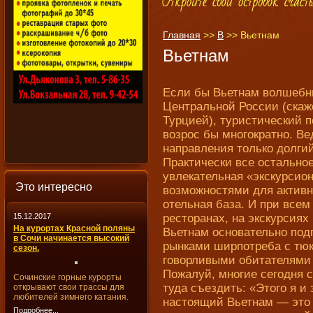
Главная
>>
В
>>
Вьетнам
Вьетнам
Если бы Вьетнам волшебны
Центральной России (скаже
Турцией), туристический по
возрос бы многократно. В
направления только долгий
Практически все остальн
увлекательная «экскурсио
Это интересно
возможностями для активн
отельная база. И при всем
15.12.2017
ресторанах, на экскурсиях
На курортах Красной поляны
Вьетнам основательно под
в Сочи начинается высокий
рынками ширпотреба с тю
сезон.
говорливыми обитателями 
Пожалуй, многие сегодня 
Сочинские горные курорты
туда съездить: «Этого я и
открывают свои трассы для
любителей зимнего катания.
настоящий Вьетнам — это
Подробнее...