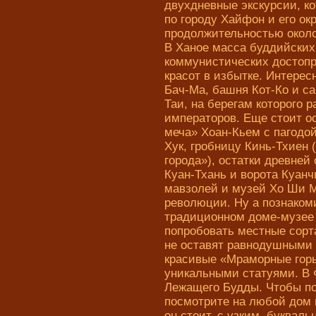
двухдневные экскурсии, к
по городу Хайфон и его ок
продолжительностью около
В Ханое масса буддийских
коммунистических достопр
красот в избытке. Интерес
Бач-Ма, башня Кот-Ко и с
Таи, на берегам которого 
императоров. Еще стоит о
меча» Хоан-Кьем с пагодо
Хук, гробницу Кинь-Тхиен 
города»), остатки древне
Куан-Тхань и ворота Куанч
мавзолей и музей Хо Ши 
революции. Ну а познаком
традиционном доме-музее 
попробовать местные сорт
не оставят равнодушными 
красивые «Мраморные горы
уникальными статуями. В 
Лежащего Будды. Чтобы по
посмотрите на любой дом 
он стоит, с узким, буквал