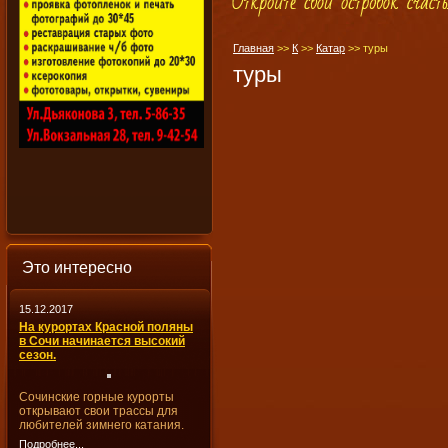
Главная
>>
К
>>
Катар
>>
туры
туры
Это интересно
15.12.2017
На курортах Красной поляны
в Сочи начинается высокий
сезон.
Сочинские горные курорты
открывают свои трассы для
любителей зимнего катания.
Подробнее...