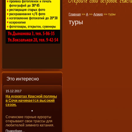
Главная
>>
А
>>
Алжир
>>
туры
туры
Это интересно
15.12.2017
На курортах Красной поляны
в Сочи начинается высокий
сезон.
Сочинские горные курорты
открывают свои трассы для
любителей зимнего катания.
Подробнее...