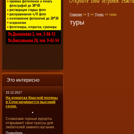
Главная
>>
Т
>>
Тунис
>>
туры
туры
Это интересно
15.12.2017
На курортах Красной поляны
в Сочи начинается высокий
сезон.
Сочинские горные курорты
открывают свои трассы для
любителей зимнего катания.
Подробнее...